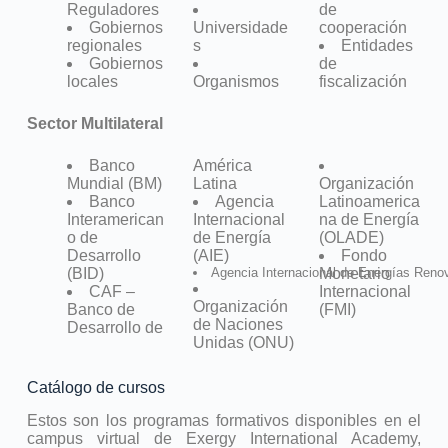
Reguladores
de
Gobiernos
Universidade
cooperación
regionales
s
Entidades
Gobiernos
de
locales
Organismos
fiscalización
Sector Multilateral
Banco
América
Mundial (BM)
Latina
Organización
Banco
Agencia
Latinoamerica
Interamerican
Internacional
na de Energía
o de
de Energía
(OLADE)
Desarrollo
(AIE)
Fondo
(BID)
Agencia Internacional de Energías Reno
Monetario
CAF –
Internacional
Organización
Banco de
(FMI)
de Naciones
Desarrollo de
Unidas (ONU)
Catálogo de cursos
Estos son los programas formativos disponibles en el
campus virtual de Exergy International Academy,