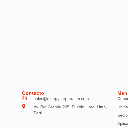
Contacto
Men
sales@exergycorporation.com
Conó
Av. Río Grande 205, Pueblo Libre. Lima,
Unida
Perú.
Secto
Aplic