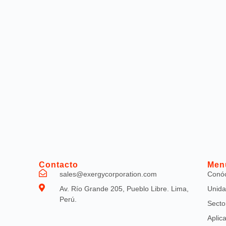
Contacto
Men
sales@exergycorporation.com
Conó
Av. Río Grande 205, Pueblo Libre. Lima,
Unida
Perú.
Secto
Aplic