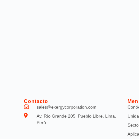
Contacto
Men
sales@exergycorporation.com
Conó
Av. Río Grande 205, Pueblo Libre. Lima,
Unida
Perú.
Secto
Aplic