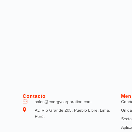
Contacto
Men
sales@exergycorporation.com
Conó
Av. Río Grande 205, Pueblo Libre. Lima,
Unida
Perú.
Secto
Aplic