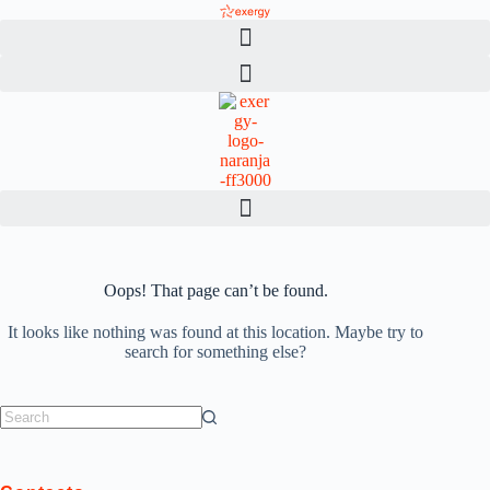
Skip
to
content
Oops! That page can’t be found.
It looks like nothing was found at this location. Maybe try to
search for something else?
No
results