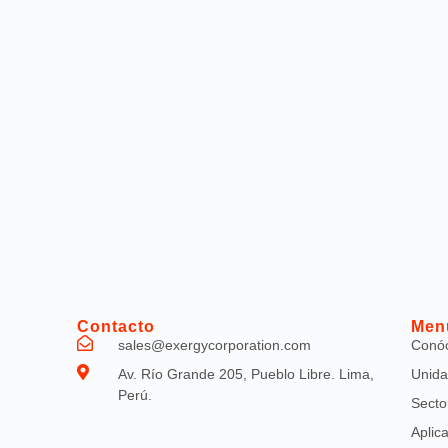
Contacto
Men
sales@exergycorporation.com
Conó
Av. Río Grande 205, Pueblo Libre. Lima,
Unida
Perú.
Secto
Aplic