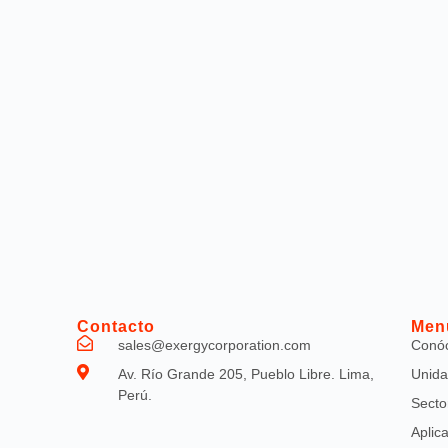
Contacto
Men
sales@exergycorporation.com
Conó
Av. Río Grande 205, Pueblo Libre. Lima,
Unida
Perú.
Secto
Aplic